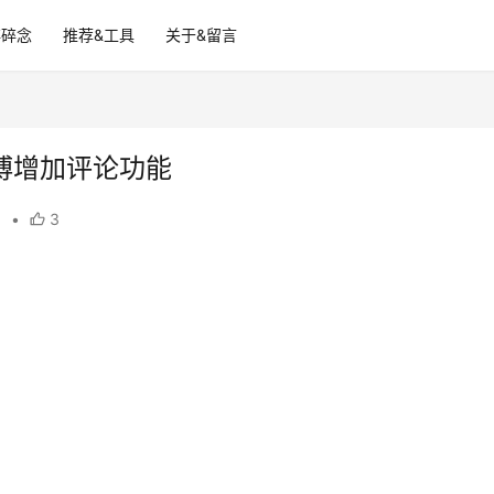
碎碎念
推荐&工具
关于&留言
/微博增加评论功能
？
•
3