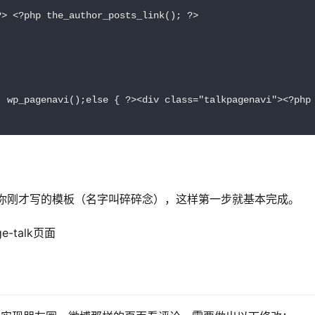
> <?php the_author_posts_link(); ?>

)) wp_pagenavi();else { ?><div class="talkpagenavi"><?
面，使用你刚才写的模板（名字叫碎碎念），这样第一步就基本完成。
talk页面