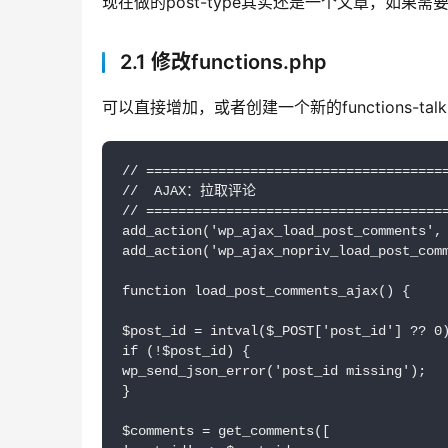
现在做的post-type其实还是一个文章，如
2.1 修改functions.php
可以直接增加，或者创建一个新的functions-tal
// ======================================
//  AJAX：拉取评论

// ======================================
add_action('wp_ajax_load_post_comments', 
add_action('wp_ajax_nopriv_load_post_comm
function load_post_comments_ajax() {

$post_id = intval($_POST['post_id'] ?? 0)
if (!$post_id) {

wp_send_json_error('post_id missing');

}

$comments = get_comments([
