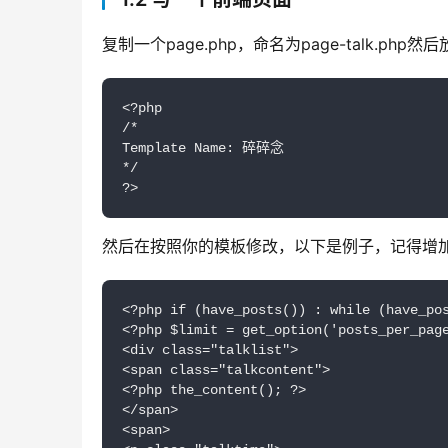
复制一个page.php，命名为page-talk.ph
<?php

/*

Template Name: 碎碎念

*/

?>
然后在按照你的模板修改，以下是例子，记得增加对应的
<?php if (have_posts()) : while (have_pos
<?php $limit = get_option('posts_per_pag
<div class="talklist">

<span class="talkcontent">

<?php the_content(); ?>

</span>

<span>
