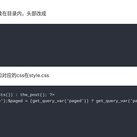
p然后放在目录内，头部改成
css在style.css
ts()) : the_post(); ?>

e');$paged = (get_query_var('paged')) ? get_query_var('pa