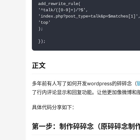
add_rewrite_rule(

'^talk/([0-9]+)/?$',

'index.php?post_type=talk&p=$matches[1]',
'top'

);

});
正文
多年前有人写了如何开发wordpress的碎碎念（
了行内评论显示和回复功能。让他更加像微博和
具体代码分享如下：
第一步：制作碎碎念（原碎碎念制