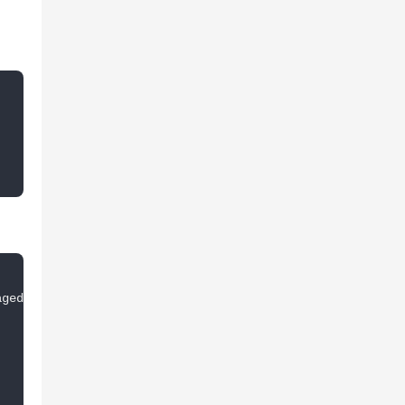
ged') : 1;query_posts('post_type=talk&post_status=publis