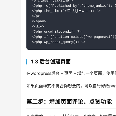
<p class="talktime">

<?php _e('Published by','themejunkie'); ?
<?php the_time('Y年n月j日G:i'); ?>

</p>

</span>

</div>

<?php endwhile;endif; ?>

<?php if (function_exists('wp_pagenavi'
<?php wp_reset_query(); ?>
1.3 后台创建页面
在wordpress后台 – 页面 – 增加一个页
如果页面样式不符合你想要的，可以自行修改page-
第二步：增加页面评论、点赞功能