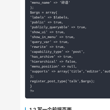
'menu_name' => '碎语'

);

$args = array(

'labels' => $labels,

'public' => true,

'publicly_queryable' => true,

'show_ui' => true,

'show_in_menu' => true,

'query_var' => true,

'rewrite' => true,

'capability_type' => 'post',

'has_archive' => true,

'hierarchical' => false,

'menu_position' => null,

'supports' => array('title','editor','aut
);

register_post_type('talk',$args);

}

?>
1.2 写一个前端页面