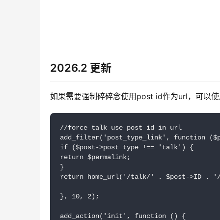
2026.2 更新
如果需要强制碎碎念使用post id作为url，可以
//force talk use post id in url

add_filter('post_type_link', function ($p
if ($post->post_type !== 'talk') {

return $permalink;

}

return home_url('/talk/' . $post->ID . '/
}, 10, 2);

add_action('init', function () {
