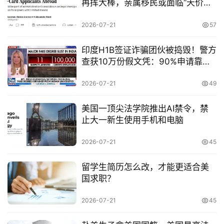
再挥大棒，亲属移民或面临“天价门
创
槛”！
专
2026-07-21
57
栏
印度H1B签证诈骗团伙被捣毁！警方
行
查获10万份假文凭：90%申请靠造
业
假“过关”
动
2026-07-21
49
态
美国一顶尖法学院推出AI禁令，禁
止大一新生使用手机和电脑
碎
碎
2026-07-21
45
念
留学生简历怎么改，才能更适合美
推
国求职？
登录
注册
荐
&
2026-07-21
45
工
具