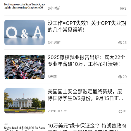
3小时前
3
没工作=OPT失效？关于OPT失业期
的几个常见误解！
3小时前
25
2025藤校就业报告出炉：宾大22个
专业年薪破10万，工科吊打沃顿！
6天前
29
美国国土安全部敲定最终新规，废
除国际学生D/S身份，9月15日正式
生效
2026-07-21
91
10万美元“绿卡保证金”？特朗普政府
原