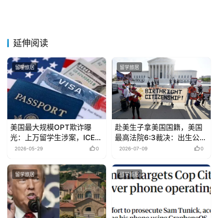
延伸阅读
留学旅居
留学旅居
美国最大规模OPT欺诈曝
赴美生子拿美国国籍，美国
光：上万留学生涉案，ICE称
最高法院6:3裁决：出生公民
“这只是冰山一角”
权继续有效！
2026-05-29
0
2026-07-09
0
留学旅居
留学旅居