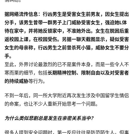
据网络流传信息：行凶男生是受害女生前男友，因女生提出
分手，该男生曾带一群男子上门威胁受害女生，强迫她L体
待在家中，并将她反锁家中，不准她外出。女生在脱困后重
返校园上课，在校园受伤。另据一聊天截图显示，疑似受害
女生的母亲称，行凶男生之前曾杀死小猫，威胁女生不要分
手。
至此，外界讨论最激烈的已不是案件本身，而是一些令人不
寒而栗的细节，包括
长期精神控制、限制自由以及对受害者
的持续威胁
等行为。
不到一年后，同一所大学附近再次发生涉及中国留学生情侣
的命案，也让不少人重新开始思考一个问题。
为什么类似悲剧总是发生在亲密关系当中？
很多人提到安全问题时，第一反应往往是防范陌生人。但事