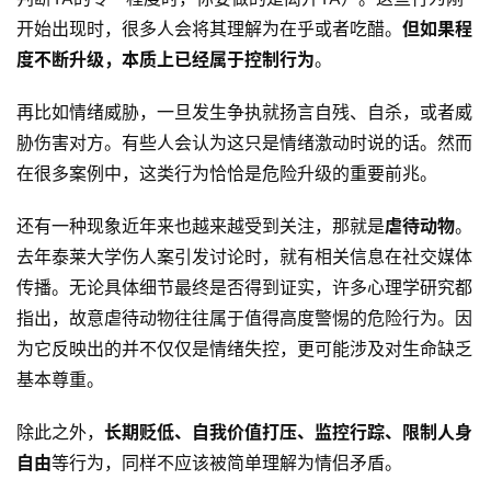
工
开始出现时，很多人会将其理解为在乎或者吃醋。
但如果程
具
度不断升级，本质上已经属于控制行为
。
关
再比如情绪威胁，一旦发生争执就扬言自残、自杀，或者威
于
胁伤害对方。有些人会认为这只是情绪激动时说的话。然而
&
在很多案例中，这类行为恰恰是危险升级的重要前兆。
留
言
还有一种现象近年来也越来越受到关注，那就是
虐待动物
。
去年泰莱大学伤人案引发讨论时，就有相关信息在社交媒体
传播。无论具体细节最终是否得到证实，许多心理学研究都
指出，故意虐待动物往往属于值得高度警惕的危险行为。因
为它反映出的并不仅仅是情绪失控，更可能涉及对生命缺乏
基本尊重。
除此之外，
长期贬低、自我价值打压、监控行踪、限制人身
自由
等行为，同样不应该被简单理解为情侣矛盾。