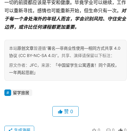
一切的前提都应该是平安和健康。毕竟学业可以继续，工作
可以重新寻找，感情也可能重新开始，但生命只有一次。
对
于每一个身处海外的年轻人而言，学会识别风险、守住安全
边界，或许比任何课程都更加重要。
本站
原创文章
皆遵循“
署名—非商业性使用—相同方式共享 4.0
协议 (CC BY-NC-SA 4.0)
”。共享、演绎请保留以下标注：
原文作者：
JFC
，来源：
「中国留学生公寓遇害！同个高校，
一年两起悲剧」
留学旅居
赞
0
生成海报
0
0
0