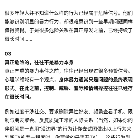
原
很多年轻人并不知道什么样的行为已经属于危险信号。他们
创
能够识别明显的暴力行为，却很难意识到一些早期问题同样
专
值得警惕。于是很多危险关系在真正爆发之前，已经持续了
栏
很长时间……
行
0
3
业
真正危险的，往往不是暴力本身
动
态
真正严重的暴力事件之前，往往已经出现过很多预警信号。
心理学领域有一个观点，
身体暴力通常只是问题的最终表现
碎
形式。在此之前，控制、威胁、羞辱和情绪操控往往已经存
碎
在很长时间。
念
例如过度干涉社交、要求删除异性好友、频繁查看手机、限
推
制与朋友聚会、反复质疑正常的人际关系（当然，如果你的
登录
注册
荐
伴侣就是一直用“没边界”的行为让你去试图做出以上行为来
&
判断TA的专一程度时，你要做的是离开TA）。这些行为刚