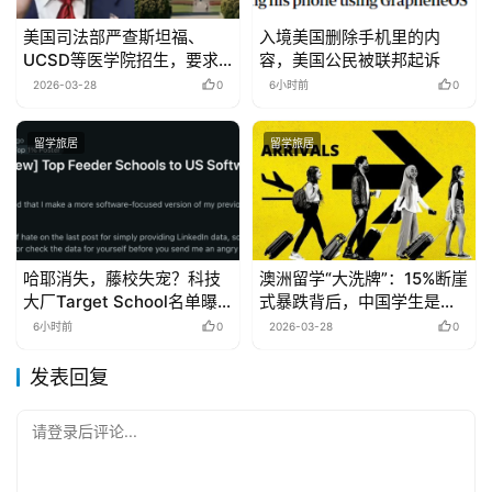
美国司法部严查斯坦福、
入境美国删除手机里的内
UCSD等医学院招生，要求
容，美国公民被联邦起诉
上交7年数据！包括学生背
2026-03-28
0
6小时前
0
景…
留学旅居
留学旅居
哈耶消失，藤校失宠？科技
澳洲留学“大洗牌”：15%断崖
大厂Target School名单曝
式暴跌背后，中国学生是
光
“危”还是“机”？
6小时前
0
2026-03-28
0
发表回复
请登录后评论...