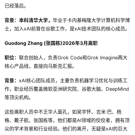
行
已经落后。
业
动
背景：本科清华大学，
毕业于卡内基梅隆大学计算机科学博
态
士，加入xAI前曾在谷歌工作，是xAI技术团队的核心成员。
碎
Guodong Zhang (张国栋)2026年3月离职
碎
念
职位：
联合创始人，负责Grok Code和Grok Imagine两大
核心产品线，直接向马斯克汇报。
推
登录
注册
荐
背景：
xAI核心团队成员，主要负责机器学习优化与训练工
&
作，职业经历覆盖微软亚洲研究院、谷歌大脑、DeepMind
工
等顶尖机构。
具
这些离职人员中不乏华人面孔，如吴宇怀、吉米·巴、杨
关
格、戴子航、张国栋等，他们都是AI领域的佼佼者，拥有顶
于
尖的学术背景和行业经验。他们的离开，无疑是xAI的巨大
&