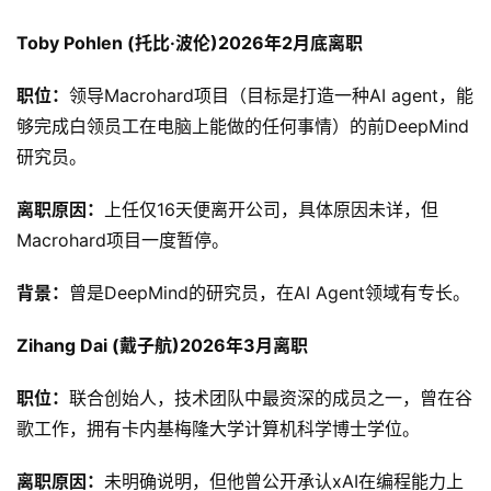
Toby Pohlen (托比·波伦)2026年2月底离职
职位：
领导Macrohard项目（目标是打造一种AI agent，能
够完成白领员工在电脑上能做的任何事情）的前DeepMind
研究员。
离职原因：
上任仅16天便离开公司，具体原因未详，但
Macrohard项目一度暂停。
背景：
曾是DeepMind的研究员，在AI Agent领域有专长。
Zihang Dai (戴子航)2026年3月离职
原
创
职位：
联合创始人，技术团队中最资深的成员之一，曾在谷
专
歌工作，拥有卡内基梅隆大学计算机科学博士学位。
栏
离职原因：
未明确说明，但他曾公开承认xAI在编程能力上