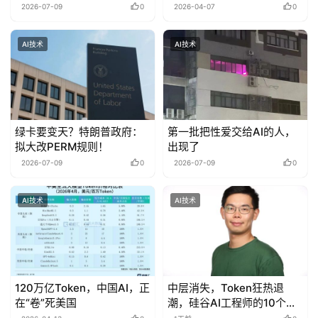
2026-07-09
0
2026-04-07
0
AI技术
AI技术
绿卡要变天？特朗普政府：
第一批把性爱交给AI的人，
拟大改PERM规则！
出现了
2026-07-09
0
2026-07-09
0
AI技术
AI技术
120万亿Token，中国AI，正
中层消失，Token狂热退
在“卷”死美国
潮，硅谷AI工程师的10个硅
谷观察