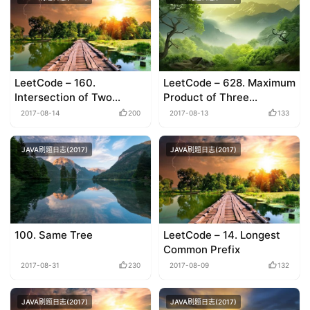
LeetCode – 160.
LeetCode – 628. Maximum
Intersection of Two
Product of Three
Linked Lists
Numbers
2017-08-14
200
2017-08-13
133
JAVA刷题日志(2017)
JAVA刷题日志(2017)
100. Same Tree
LeetCode – 14. Longest
Common Prefix
2017-08-31
230
2017-08-09
132
JAVA刷题日志(2017)
JAVA刷题日志(2017)