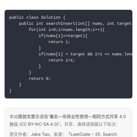
public class Solution {

    public int searchInsert(int[] nums, int target) {
        for(int i=0;i<nums.length;i++){

            if(nums[i]==target){

                return i;

            }

            if(nums[i] < target && i+1 == nums.lengt
                return i+1;

            }

        }

        return 0;

    }

}
本站
原创文章
皆遵循“
署名—非商业性使用—相同方式共享 4.0
协议 (CC BY-NC-SA 4.0)
”。共享、演绎请保留以下标注：
原
创
原文作者：
Jake Tao
，来源：
「LeetCode – 35. Search