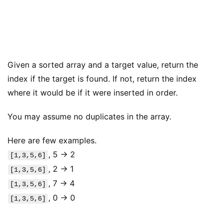
Given a sorted array and a target value, return the
index if the target is found. If not, return the index
where it would be if it were inserted in order.
You may assume no duplicates in the array.
Here are few examples.
, 5 → 2
[1,3,5,6]
, 2 → 1
[1,3,5,6]
, 7 → 4
[1,3,5,6]
, 0 → 0
[1,3,5,6]