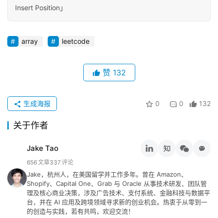
专
Insert Position」
栏
array
leetcode
行
业
动
赞
132
态
生成海报
0
0
132
碎
碎
关于作者
念
Jake Tao
推
登录
注册
656
文章
337
评论
荐
Jake，杭州人，在美国留学并工作多年。曾在 Amazon、
&
Shopify、Capital One、Grab 与 Oracle 从事技术研发、团队管
工
理及核心商业决策，涉及广告技术、支付系统、金融科技与数据平
具
台，并在 AI 应用及跨境领域寻求新的创业机会。热衷于从零到一
的创造与实践，若有共鸣，欢迎交流！