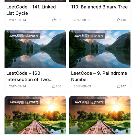
LeetCode – 141. Linked
110. Balanced Binary Tree
List Cycle
2017-08-14
192
2017-08-31
216
JAVA刷题日志(2017)
JAVA刷题日志(2017)
LeetCode – 160.
LeetCode – 9. Palindrome
Intersection of Two
Number
Linked Lists
2017-08-14
200
2017-08-09
147
JAVA刷题日志(2017)
JAVA刷题日志(2017)