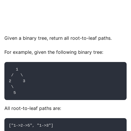
Given a binary tree, return all root-to-leaf paths.
For example, given the following binary tree:
   1

 /   \

2     3

 \

All root-to-leaf paths are:
["1->2->5", "1->3"]