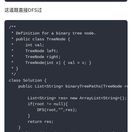
这道题直接DFS过
/**

 * Definition for a binary tree node.

 * public class TreeNode {

 *     int val;

 *     TreeNode left;

 *     TreeNode right;

 *     TreeNode(int x) { val = x; }

 * }

 */

class Solution {

    public List<String> binaryTreePaths(TreeNode root
        List<String> res= new ArrayList<String>();

        if(root != null){

            DFS(root,"",res);

        }

        return res;

    }
