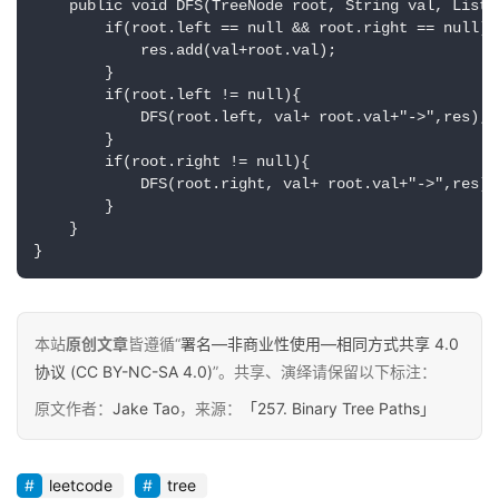
    public void DFS(TreeNode root, String val, List<S
        if(root.left == null && root.right == null){

            res.add(val+root.val);

        }

        if(root.left != null){

            DFS(root.left, val+ root.val+"->",res);

        }

原
        if(root.right != null){

创
            DFS(root.right, val+ root.val+"->",res);

专
        }

栏
    }

}
行
业
动
本站
原创文章
皆遵循“
署名—非商业性使用—相同方式共享 4.0
态
协议 (CC BY-NC-SA 4.0)
”。共享、演绎请保留以下标注：
原文作者：
Jake Tao
，来源：
「257. Binary Tree Paths」
碎
碎
念
leetcode
tree