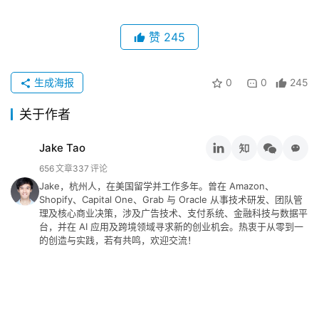
推
赞
245
登录
注册
荐
&
工
生成海报
0
0
245
具
关于作者
关
Jake Tao
于
656
文章
337
评论
&
Jake，杭州人，在美国留学并工作多年。曾在 Amazon、
留
Shopify、Capital One、Grab 与 Oracle 从事技术研发、团队管
言
理及核心商业决策，涉及广告技术、支付系统、金融科技与数据平
台，并在 AI 应用及跨境领域寻求新的创业机会。热衷于从零到一
的创造与实践，若有共鸣，欢迎交流！