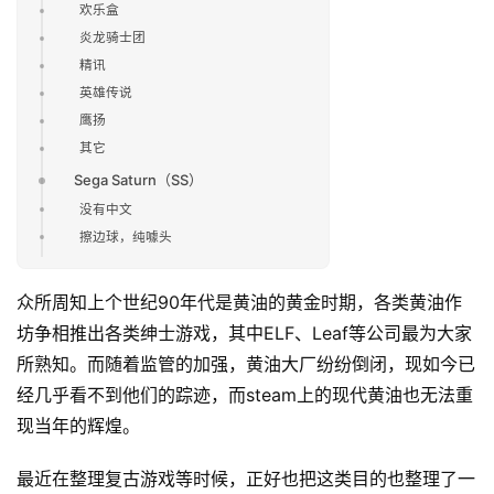
欢乐盒
炎龙骑士团
精讯
英雄传说
鹰扬
其它
Sega Saturn（SS）
没有中文
擦边球，纯噱头
众所周知上个世纪90年代是黄油的黄金时期，各类黄油作
坊争相推出各类绅士游戏，其中ELF、Leaf等公司最为大家
所熟知。而随着监管的加强，黄油大厂纷纷倒闭，现如今已
经几乎看不到他们的踪迹，而steam上的现代黄油也无法重
现当年的辉煌。
最近在整理复古游戏等时候，正好也把这类目的也整理了一