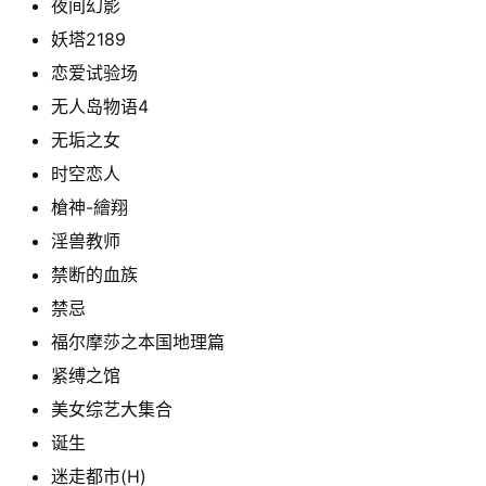
夜间幻影
妖塔2189
恋爱试验场
无人岛物语4
无垢之女
时空恋人
槍神-繪翔
淫兽教师
禁断的血族
禁忌
福尔摩莎之本国地理篇
紧缚之馆
美女综艺大集合
诞生
迷走都市(H)