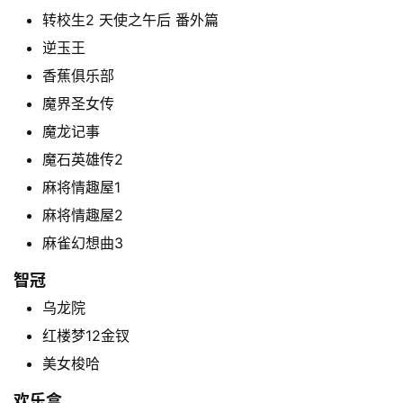
原
转校生2 天使之午后 番外篇
创
逆玉王
专
香蕉俱乐部
栏
魔界圣女传
魔龙记事
行
业
魔石英雄传2
动
麻将情趣屋1
态
麻将情趣屋2
麻雀幻想曲3
碎
碎
智冠
念
乌龙院
红楼梦12金钗
推
登录
注册
荐
美女梭哈
&
欢乐盒