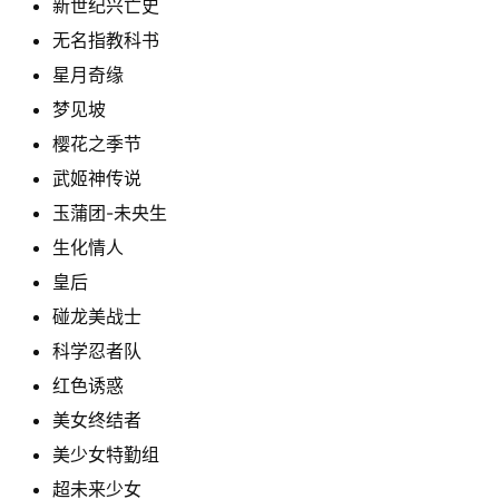
新世纪兴亡史
无名指教科书
星月奇缘
梦见坡
樱花之季节
武姬神传说
玉蒲团-未央生
生化情人
皇后
碰龙美战士
科学忍者队
红色诱惑
美女终结者
美少女特勤组
超未来少女