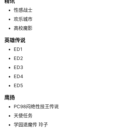
精讯
性感战士
欢乐城市
高校魔影
英雄传说
ED1
ED2
ED3
ED4
ED5
鹰扬
PC98闷绝性技王传说
天使任务
学园退魔传 玲子