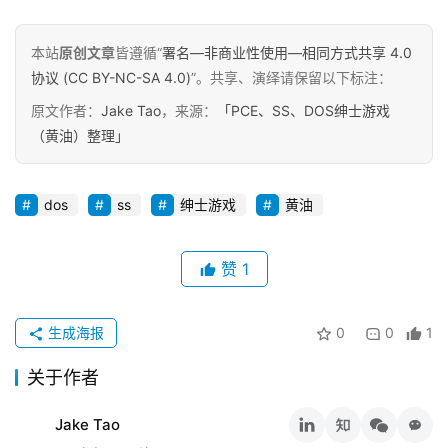
本站
原创文章
皆遵循“
署名—非商业性使用—相同方式共享 4.0
协议 (CC BY-NC-SA 4.0)
”。共享、演绎请保留以下标注：
原文作者：
Jake Tao
，来源：
「PCE、SS、DOS绅士游戏
（黄油）整理」
dos
ss
绅士游戏
黄油
赞
1
生成海报
0
0
1
关于作者
Jake Tao