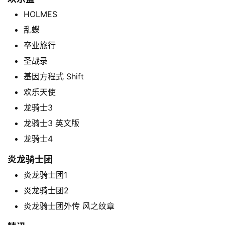
工
具
HOLMES
乱蝶
关
卒业旅行
于
圣战录
&
留
基因方程式 Shift
言
欢乐天使
龙骑士3
龙骑士3 英文版
龙骑士4
炎龙骑士团
炎龙骑士团1
炎龙骑士团2
炎龙骑士团外传 风之纹章