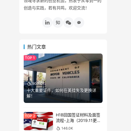
领域寻求新的创业机会。热衷于从零到一的
创造与实践，若有共鸣，欢迎交流！
热门文章
903.4K
十大重要证件，如何在美挂失及更换详
解！
H1B回国签证材料及面签
流程-上海（2019.11更
新）
146.0K