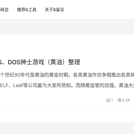
碎碎念
推荐&工具
关于&留言
SS、DOS绅士游戏（黄油）整理
个世纪90年代是黄油的黄金时期，各类黄油作坊争相推出各类
ELF、Leaf等公司最为大家所熟知。而随着监管的加强，黄油大
现如今已经几乎看不到他们的踪迹，而steam上…
1
2.3K