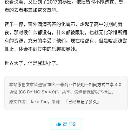
说着说着，又扯到了2017的秘密。依旧暂时不能透露，想
看的去看那篇加密文章吧。
音乐一停，窗外滴滴答答的化雪声，想起了高中时期的雨
夜，那时候什么都没有，什么都被限制，也就无比珍惜所拥
有的资源，充分的享受了他们。现在啥都有，但是啥都浅尝
辄止，体会不到其中的乐趣和奥妙。
原
创
世界大了，但是我却小了。
专
栏
本站
原创文章
皆遵循“
署名—非商业性使用—相同方式共享 4.0
行
协议 (CC BY-NC-SA 4.0)
”。共享、演绎请保留以下标注：
业
原文作者：
Jake Tao
，来源：
「已经忘记了多久」
动
态
赞
119
碎