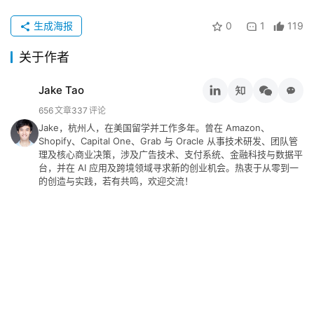
碎
念
生成海报
0
1
119
关于作者
推
登录
注册
荐
Jake Tao
&
工
656
文章
337
评论
具
Jake，杭州人，在美国留学并工作多年。曾在 Amazon、
Shopify、Capital One、Grab 与 Oracle 从事技术研发、团队管
理及核心商业决策，涉及广告技术、支付系统、金融科技与数据平
关
台，并在 AI 应用及跨境领域寻求新的创业机会。热衷于从零到一
的创造与实践，若有共鸣，欢迎交流！
于
&
留
言