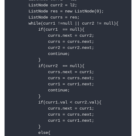
        ListNode curr2 = l2;

        ListNode res = new ListNode(0);

        ListNode currs = res;

        while(curr1 !=null || curr2 != null){

            if(curr1  == null){

                currs.next = curr2;

                currs = currs.next;

                curr2 = curr2.next;

                continue;

            }

            if(curr2  == null){

                currs.next = curr1;

                currs = currs.next;

                curr1 = curr1.next; 

                continue;

            }

            if(curr1.val < curr2.val){

                currs.next = curr1;

                currs = currs.next;

                curr1 = curr1.next;

            }

            else{
