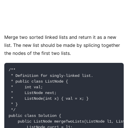
Merge two sorted linked lists and return it as a new 
list. The new list should be made by splicing together 
the nodes of the first two lists.
/**

 * Definition for singly-linked list.

 * public class ListNode {

 *     int val;

 *     ListNode next;

 *     ListNode(int x) { val = x; }

 * }

 */

public class Solution {

    public ListNode mergeTwoLists(ListNode l1, ListNo
        ListNode curr1 = l1;
