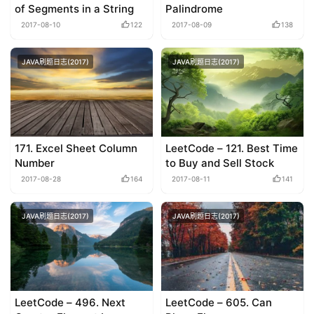
of Segments in a String
Palindrome
2017-08-10
122
2017-08-09
138
JAVA刷题日志(2017)
JAVA刷题日志(2017)
171. Excel Sheet Column
LeetCode – 121. Best Time
Number
to Buy and Sell Stock
2017-08-28
164
2017-08-11
141
JAVA刷题日志(2017)
JAVA刷题日志(2017)
LeetCode – 496. Next
LeetCode – 605. Can