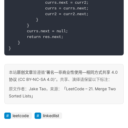
                currs.next = curr2;

                currs = currs.next;

                curr2 = curr2.next;

            }

        }

        currs.next = null;

原
        return res.next;

创
    }

专
}
栏
行
本站
原创文章
皆遵循“
署名—非商业性使用—相同方式共享 4.0
业
协议 (CC BY-NC-SA 4.0)
”。共享、演绎请保留以下标注：
动
原文作者：
Jake Tao
，来源：
「LeetCode – 21. Merge Two
态
Sorted Lists」
碎
碎
leetcode
linkedlist
念