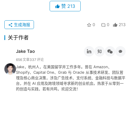
赞
213
推
登录
注册
荐
&
生成海报
0
0
213
工
具
关于作者
关
Jake Tao
于
656
文章
337
评论
&
Jake，杭州人，在美国留学并工作多年。曾在 Amazon、
留
Shopify、Capital One、Grab 与 Oracle 从事技术研发、团队管
理及核心商业决策，涉及广告技术、支付系统、金融科技与数据平
言
台，并在 AI 应用及跨境领域寻求新的创业机会。热衷于从零到一
的创造与实践，若有共鸣，欢迎交流！