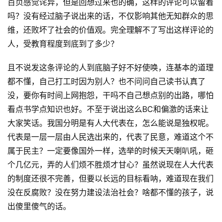
百页感觉诧异，但是回想过来也的确，这样的评论可以留着
吗？没有经过脑子说出来的话，不仅影响其他无知群众的思
维，还败坏了社会的价值观。完全理解不了写出这样评论的
人，受教育程度到底到了多少？
且不说发这条评论的人到底脑子好不好使唤，连基本的道理
都不懂，自己打工时因为别人？也不问问自己读书认真了
原
没，要你有时间上网抱怨，干吗不自己想点别的出路，哪怕
创
看点书学点知识也好。不至于说出这么BC和偏激的话来让
专
栏
大家笑话。我国分明是有人大代表在，怎么能说是独权呢。
代表是一层一层由人民选出来的，代表了民意，难道这个不
行
属于民主？一定要像国外一样，选举的时候天天喇叭吼，砸
业
个几亿元，弄的人们烦不胜烦才甘心？虽然说现在人大代表
动
的制度还很不完善，但要以长远的目标看呐，难道现在我们
态
没在反腐败？没在努力建设法治社会？啥都不懂的孩子，说
出傻里傻气的话。
碎