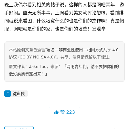
碎
晚上我偶尔看到相关的帖子说，这样的人都是网吧青年，游
念
手好闲。整天无所事事，上网看到美女就评论想RI，看到绯
闻就说来看图，什么寂寞什么的也是你们的杰作啊！真是佩
推
登录
注册
服，网吧就是你们的家，也是你们的坟墓！发泄毕
荐
&
工
本站
原创文章
皆遵循“
署名—非商业性使用—相同方式共享 4.0
具
协议 (CC BY-NC-SA 4.0)
”。共享、演绎请保留以下标注：
原文作者：
Jake Tao
，来源：
「网吧青年们，请不要把你们的
关
于
低劣素质暴露出来！」
&
留
键盘侠
言
赞
223