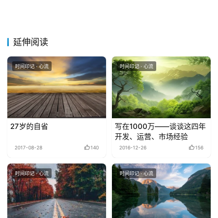
具
关
延伸阅读
于
&
留
时间印记 · 心流
时间印记 · 心流
言
27岁的自省
写在1000万——谈谈这四年
开发、运营、市场经验
2017-08-28
140
2016-12-26
156
时间印记 · 心流
时间印记 · 心流