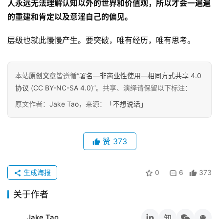
人永远无法理解认知以外的世界和价值观，所以才会一遍遍
的重建和肯定以及意淫自己的偏见。
层级也就此慢慢产生。要突破，唯有经历，唯有思考。
本站
原创文章
皆遵循“
署名—非商业性使用—相同方式共享 4.0
协议 (CC BY-NC-SA 4.0)
”。共享、演绎请保留以下标注：
原文作者：
Jake Tao
，来源：
「不想说话」
赞
373
生成海报
0
6
373
关于作者
Jake Tao