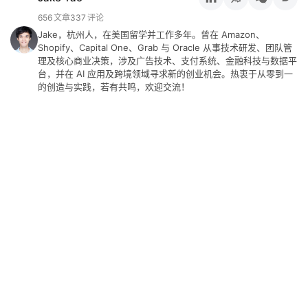
原
创
656
文章
337
评论
专
Jake，杭州人，在美国留学并工作多年。曾在 Amazon、
Shopify、Capital One、Grab 与 Oracle 从事技术研发、团队管
栏
理及核心商业决策，涉及广告技术、支付系统、金融科技与数据平
台，并在 AI 应用及跨境领域寻求新的创业机会。热衷于从零到一
的创造与实践，若有共鸣，欢迎交流！
行
业
动
态
碎
碎
念
推
登录
注册
荐
&
工