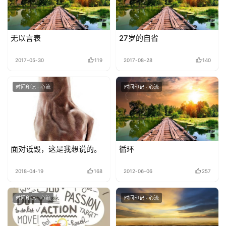
无以言表
27岁的自省
2017-05-30
119
2017-08-28
140
时间印记 · 心流
时间印记 · 心流
面对诋毁，这是我想说的。
循环
2018-04-19
168
2012-06-06
257
时间印记 · 心流
时间印记 · 心流