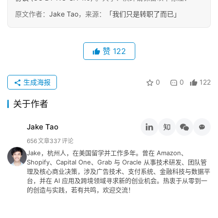
念
原文作者：
Jake Tao
，来源：
「我们只是转职了而已」
推
登录
注册
荐
赞
122
&
工
具
生成海报
0
0
122
关于作者
关
于
Jake Tao
&
留
656
文章
337
评论
言
Jake，杭州人，在美国留学并工作多年。曾在 Amazon、
Shopify、Capital One、Grab 与 Oracle 从事技术研发、团队管
理及核心商业决策，涉及广告技术、支付系统、金融科技与数据平
台，并在 AI 应用及跨境领域寻求新的创业机会。热衷于从零到一
的创造与实践，若有共鸣，欢迎交流！