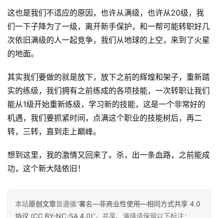
这也是我们不适应的原因，也许从满级，也许从20级，我
们一下子降为了一级，离开新手保护，和一帮可能转职好几
次依旧满级的人一起竞争，我们从地球的上空，来到了火星
的地面。
原
其实我们要做的就是放下，放下之前的辉煌和架子，重新踏
创
实的练级，我们拥有之前练成的各项技能，一次转职让我们
专
能从1级开始重新练级，学习新的技能，这是一个非常好的
栏
机遇，我们要抓紧时间，点满这个职业的技能树后，再二
转，三转，直到走上巅峰。
行
业
想到这里，我的激情又回来了。杀，出一条血路，之前能成
动
功，这个新大陆依旧！
态
碎
本站
原创文章
皆遵循“
署名—非商业性使用—相同方式共享 4.0
碎
协议 (CC BY-NC-SA 4.0)
”。共享、演绎请保留以下标注：