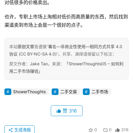
对低很多的价格卖出。
也许，专职上市场上淘相对低价而高质量的东西，然后找到
原
渠道卖到市场上会是一个很好的点子。
创
专
栏
本站
原创文章
皆遵循“
署名—非商业性使用—相同方式共享 4.0
协议 (CC BY-NC-SA 4.0)
”。共享、演绎请保留以下标注：
行
原文作者：
Jake Tao
，来源：
「ShowerThoughts05 – 如何利
业
用二手市场赚钱」
动
态
ShowerThoughts
二手交易
二手市场
碎
碎
念
赞
316
推
生成海报
0
0
316
登录
注册