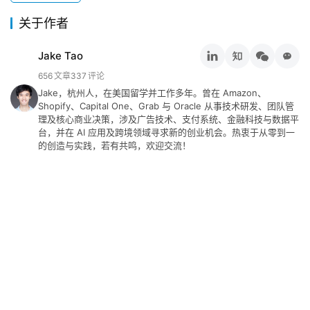
荐
&
关于作者
工
具
Jake Tao
656
文章
337
评论
关
Jake，杭州人，在美国留学并工作多年。曾在 Amazon、
于
Shopify、Capital One、Grab 与 Oracle 从事技术研发、团队管
理及核心商业决策，涉及广告技术、支付系统、金融科技与数据平
&
台，并在 AI 应用及跨境领域寻求新的创业机会。热衷于从零到一
留
的创造与实践，若有共鸣，欢迎交流！
言