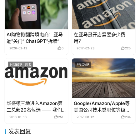
AI购物掀翻跨境电商：亚马
在亚马逊开店需要多少费
逊“关门” ChatGPT“拆墙”
用？
2026-02-12
0
2017-02-23
225
时间印记 · 思考
经验攻略
华盛顿三地进入Amazon第
Google/Amazon/Apple等
二总部20名候选 —— 我们
美国公司技术类职位等级划
可以大胆推测了！
分
2018-01-18
251
2017-08-12
234
发表回复