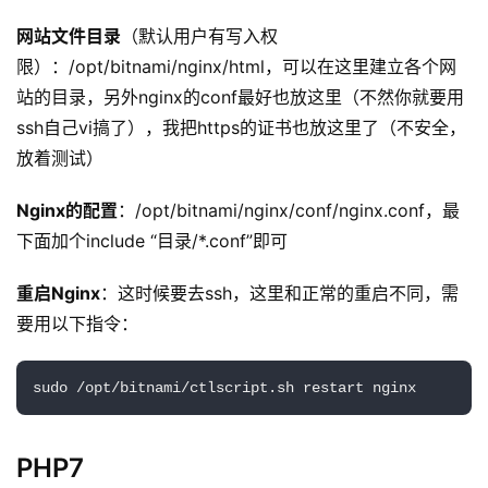
网站文件目录
（默认用户有写入权
限）：/opt/bitnami/nginx/html，可以在这里建立各个网
站的目录，另外nginx的conf最好也放这里（不然你就要用
ssh自己vi搞了），我把https的证书也放这里了（不安全，
放着测试）
Nginx的配置
：/opt/bitnami/nginx/conf/nginx.conf，最
下面加个include “目录/*.conf”即可
重启Nginx
：这时候要去ssh，这里和正常的重启不同，需
原
要用以下指令：
创
专
sudo /opt/bitnami/ctlscript.sh restart nginx
栏
行
PHP7