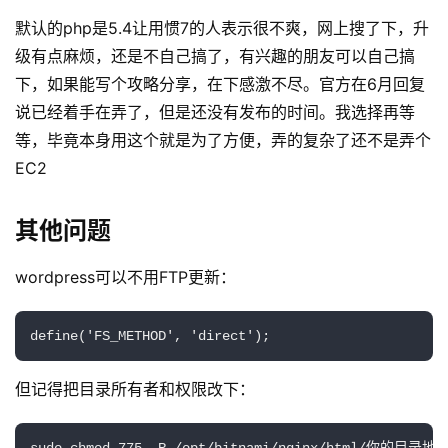
业
动
默认的php是5.4让用惯7的人表示很不爽，网上搜了下，升
态
级有点麻烦，还是不自己搞了，有兴趣的朋友可以自己搞
下，如果能写个攻略分享，在下感激不尽。官方在6月回复
碎
说已经着手在弄了，但是还没有发布的时间。我选择再等
碎
等，毕竟本身用这个就是为了方便，弄的复杂了还不是弄个
念
EC2
推
登录
注册
其他问题
荐
&
wordpress可以不用FTP更新：
工
具
define('FS_METHOD', 'direct');
关
于
但记得把目录所有者和权限改下：
&
留