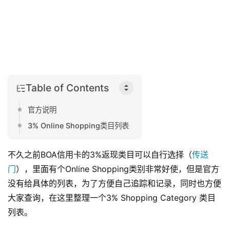
Table of Contents
官方说明
3% Online Shopping类目列表
不久之前BOA信用卡的3%返现类目可以自行选择（
传送
门
），里面有个Online Shopping类别非常好使，但是官方
没有给具体的列表，为了方便自己追踪和记录，同时也方便
大家查询，在这里整理一个3% Shopping Category 类目
列表。