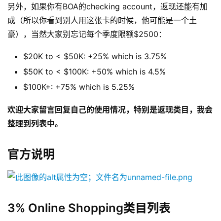
另外，如果你有BOA的checking account，返现还能有加
成（所以你看到别人用这张卡的时候，他可能是一个土
豪），当然大家别忘记每个季度限额$2500：
$20K to < $50K: +25% which is 3.75%
$50K to < $100K: +50% which is 4.5%
$100K+: +75% which is 5.25%
欢迎大家留言回复自己的使用情况，特别是返现类目，我会
整理到列表中。
官方说明
3% Online Shopping类目列表