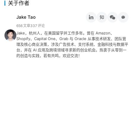
关于作者
Jake Tao
656
文章
337
评论
Jake，杭州人，在美国留学并工作多年。曾在 Amazon、
Shopify、Capital One、Grab 与 Oracle 从事技术研发、团队管
理及核心商业决策，涉及广告技术、支付系统、金融科技与数据平
台，并在 AI 应用及跨境领域寻求新的创业机会。热衷于从零到一
的创造与实践，若有共鸣，欢迎交流！