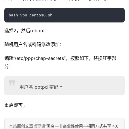
专
栏
bash vpn_centos6.sh
行
选择2，然后reboot
业
动
随机用户名或密码修改添加：
态
编辑“/etc/ppp/chap-secrets”，按照如下，替换红字部
碎
分：
碎
念
用户名 pptpd 密码 *
推
登录
注册
荐
重启即可。
&
工
具
本站
原创文章
皆遵循“
署名—非商业性使用—相同方式共享 4.0