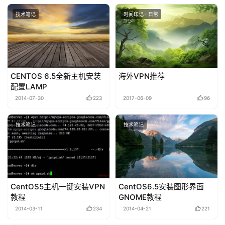
技术笔记
时间印记 · 日常
CENTOS 6.5全新主机安装
海外VPN推荐
配置LAMP
2014-07-30
223
2017-06-09
96
技术笔记
技术笔记
CentOS5主机一键安装VPN
CentOS6.5安装图形界面
教程
GNOME教程
2014-03-11
234
2014-04-21
221