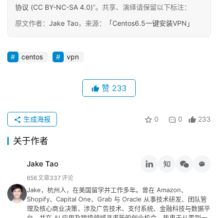
协议 (CC BY-NC-SA 4.0)
”。共享、演绎请保留以下标注：
关
原文作者：
Jake Tao
，来源：
「Centos6.5一键安装VPN」
于
&
留
centos
vpn
言
赞
233
生成海报
0
0
233
关于作者
Jake Tao
656
文章
337
评论
Jake，杭州人，在美国留学并工作多年。曾在 Amazon、
Shopify、Capital One、Grab 与 Oracle 从事技术研发、团队管
理及核心商业决策，涉及广告技术、支付系统、金融科技与数据平
台，并在 AI 应用及跨境领域寻求新的创业机会。热衷于从零到一