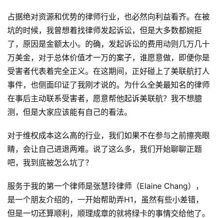
占据绝对资源和优势的律师行业，也必然向利益看齐。在被
坑的时候，我曾想着找律师发起诉讼，但是大多数都婉拒
了，原因是金额太小。的确，发起诉讼的费用动则几万几十
万美金，对于总体价值才一万的案子，谁愿意做，即便你是
受害者代表着完全正义。在这期间，正好碰上了美联航打人
事件，也侧面印证了我刚才说的。为什么全美最知名的律师
在事后主动联系受害者，愿意帮他起诉美联航？我不想臆
测，但是大家应该能有自己的看法。
对于维权成本这么高的行业，我们如果不在参与之前擦亮眼
睛，会让自己进退两难。说了这么多，我们开始聊聊正题
吧，我到底被怎么坑了？
服务于我的第一个律师是张慧玲律师（Elaine Chang），
是一个朋友介绍的，一开始帮助弄H1，虽然有些小差错，
但是一切还算顺利，顺理成章的就将绿卡的事情交给他了。