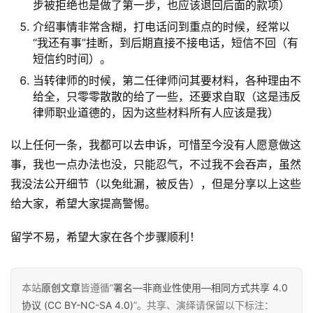
步被拒绝也是做了第一步，也应该退回后面的款项）
业
动
介绍事情非常含糊，打电话问到重点的时候，经常以
态
“我还有事”挂断，到后期直接不接电话，短信不回（有
短信约时间）。
碎
当转律师的时候，第二任律师问其要材料，各种理由不
碎
给全，只零零散散的给了一些，还要求自取（这是违反
律师职业道德的，因为这些材料所有人应该是我）
念
以上任何一条，我都可以去申诉，可惜至今没有人愿意做这
推
登录
注册
事，我也一点办法也没，只能忍气，不过我不会吞声，虽然
荐
我没法公开细节（以免纰漏，被反告），但是分享以上这些
&
工
给大家，希望大家提高警惕。
具
留学不易，希望大家在各个步骤顺利！
关
于
本站
原创文章
皆遵循“
署名—非商业性使用—相同方式共享 4.0
&
协议 (CC BY-NC-SA 4.0)
”。共享、演绎请保留以下标注：
留