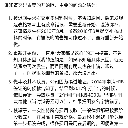
谁知道这是噩梦的开始呢，主要的问题总结为：
被退回要求提交更多材料时候，不告知原因，后来发现
是表格填写上有致命错误，需要重新开始，没法弥补。
这事情发生在2016年3月。虽然2016年6月提交补充材
料的时候，有被隐晦的告知可能过不了，最好重新开始
做。
重新开始做，一直用“大家都是这样”的理由搪塞，不告
知具体原因（我的逻辑是，如果不知道具体原因，就无
法避免再次发生，而且同期有朋友也在申请，通过
了），问起很多细节的条款，都无法答出。
做事及其不认真，公司因为换过地址，2014年申请H1B
原
签证的时候就告知了，结果到2017年打广告的时候，
创
依旧弄错，导致浪费了2个月时间和$4000。曾推荐朋
友给他（当时觉得还可以），结果把朋友名字搞错了。
专
栏
钱罐子，一次性将所有费用收取（一般律师都是按照阶
段收去），并且高于常规价格。最后也不退款（毕竟连
第一步都没完成，很多费用是用在后期的，即便说第一
行