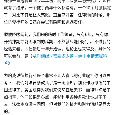
律师一直拖着直到今年年初，而第二次就年初开始弄，现在
就有了结果，一个拖了两年什么都没有，一个10个月就搞定
了，对比下真是让人感慨。直至离开第一任律师的时候，那
位坑爹律师依旧还在尝试着隐瞒和逃避责任。
顺便啰嗦两句，我们H的临时工作签证，只有6年，只有你
开始排期才能无限制的延期，不然就只能回家了。不过我的
经验来看，即便最后一年开始做，理论上也来得及，具体的
可以看前一篇《
从F1到绿卡需要多少步 – 绿卡申请流程科
普
》
为啥我说律师行业是个非常不让人省心的行业呢？你可以思
考下，我们对法律条款几乎是一无所知，别说作为母语的中
国法律了，美国法律对我们来说简直是天书，而律师确是了
如指掌，他们如果黑心点，能够利用各种条款让你过不下
去，法律本身没有问题，但对我们的精力和财力消耗是巨大
的。