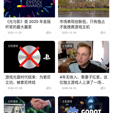
《光与影》是 2025 年金摇
市场表现创新低，只有独占
杆奖的最大赢家
才能挽救游戏主机
2025-11-20
0
2025-12-30
0
主机游戏
主机游戏
游戏光盘时代结束：为索尼
4年无收入、靠妻子扛家，这
立功，被索尼终结
位独立游戏人上演了一场成
人童话
2026-07-09
0
2026-04-02
0
主机游戏
主机游戏