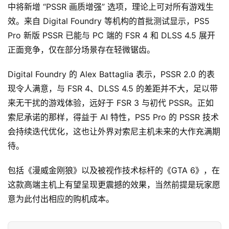
中将新增 “PSSR 画质增强” 选项，理论上可对所有游戏生
效。来自 Digital Foundry 等机构的首批测试显示，PS5 
Pro 新版 PSSR 已能与 PC 端的 FSR 4 和 DLSS 4.5 展开
正面竞争，仅在部分场景存在轻微锯齿。
Digital Foundry 的 Alex Battaglia 表示，PSSR 2.0 的表
原
现令人满意，与 FSR 4、DLSS 4.5 的差距并不大，足以带
创
来无干扰的游戏体验，远好于 FSR 3 与初代 PSSR。正如
专
索尼承诺的那样，得益于 AI 特性，PS5 Pro 的 PSSR 技术
栏
会持续迭代优化，这也让外界对索尼主机未来的大作充满期
待。
行
业
包括《漫威金刚狼》以及被视作技术标杆的《GTA 6》，在
动
这款高端主机上有望呈现更震撼的效果，当然前提是玩家愿
态
意为此付出相应的购机成本。
碎
碎