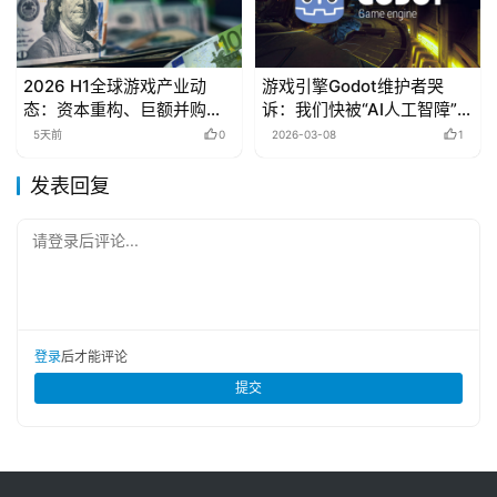
2026 H1全球游戏产业动
游戏引擎Godot维护者哭
态：资本重构、巨额并购与
诉：我们快被“AI人工智障”淹
区域红利的崛起
没了
5天前
0
2026-03-08
1
发表回复
请登录后评论...
登录
后才能评论
提交