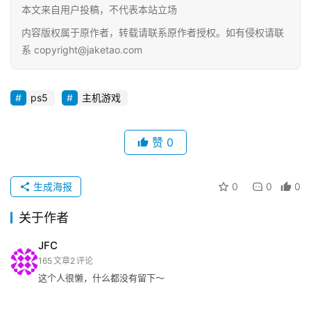
本文来自用户投稿，不代表本站立场
念
内容版权属于原作者，转载请联系原作者授权。如有侵权请联
推
系 copyright@jaketao.com
登录
注册
荐
&
ps5
主机游戏
工
具
赞
0
关
于
生成海报
0
0
0
&
留
关于作者
言
JFC
165
文章
2
评论
这个人很懒，什么都没有留下～