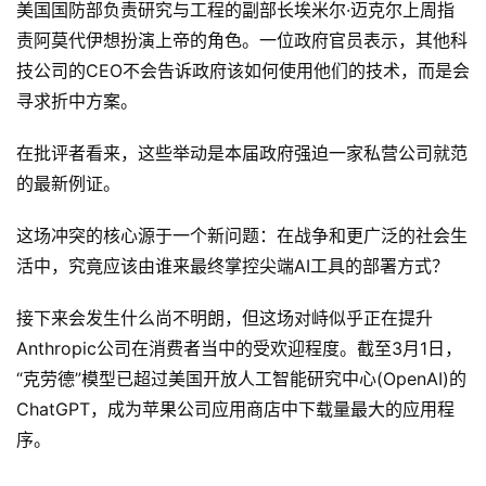
美国国防部负责研究与工程的副部长埃米尔·迈克尔上周指
栏
责阿莫代伊想扮演上帝的角色。一位政府官员表示，其他科
技公司的CEO不会告诉政府该如何使用他们的技术，而是会
行
寻求折中方案。
业
动
在批评者看来，这些举动是本届政府强迫一家私营公司就范
态
的最新例证。
碎
这场冲突的核心源于一个新问题：在战争和更广泛的社会生
碎
活中，究竟应该由谁来最终掌控尖端AI工具的部署方式？
念
接下来会发生什么尚不明朗，但这场对峙似乎正在提升
推
登录
注册
Anthropic公司在消费者当中的受欢迎程度。截至3月1日，
荐
“克劳德”模型已超过美国开放人工智能研究中心(OpenAI)的
&
工
ChatGPT，成为苹果公司应用商店中下载量最大的应用程
具
序。