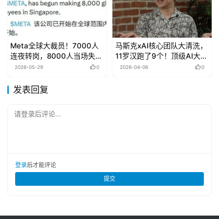
Meta全球大裁员！7000人
马斯克xAI核心团队大清洗，
连夜转岗，8000人当场失
11罗汉跑了9个！顶级AI大脑
业！留学生的“铁饭碗”还铁
为何纷纷提桶跑路？
2026-05-29
0
2026-04-06
0
吗？
发表回复
请登录后评论...
登录
后才能评论
提交