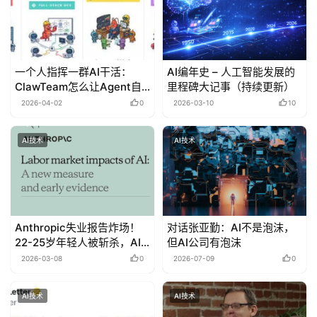
一个人指挥一群AI干活：
AI编年史 – 人工智能发展的
ClawTeam怎么让Agent自
里程碑大记事（持续更新）
己组队
2026-04-02
0
2026-03-10
10
AI技术
AI技术
Anthropic失业报告炸场！
对话张亚勤：AI不是泡沫，
22-25岁年轻人被斩杀，AI
但AI公司有泡沫
淘汰75％编程
2026-03-08
0
2026-07-09
0
AI技术
AI技术