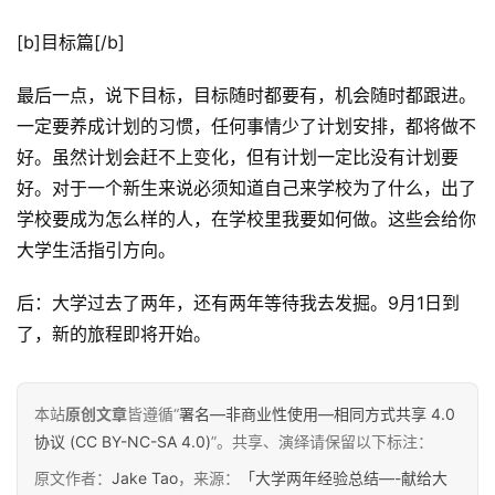
[b]目标篇[/b]
最后一点，说下目标，目标随时都要有，机会随时都跟进。
一定要养成计划的习惯，任何事情少了计划安排，都将做不
好。虽然计划会赶不上变化，但有计划一定比没有计划要
好。对于一个新生来说必须知道自己来学校为了什么，出了
学校要成为怎么样的人，在学校里我要如何做。这些会给你
大学生活指引方向。
后：大学过去了两年，还有两年等待我去发掘。9月1日到
了，新的旅程即将开始。
本站
原创文章
皆遵循“
署名—非商业性使用—相同方式共享 4.0
协议 (CC BY-NC-SA 4.0)
”。共享、演绎请保留以下标注：
原文作者：
Jake Tao
，来源：
「大学两年经验总结—-献给大