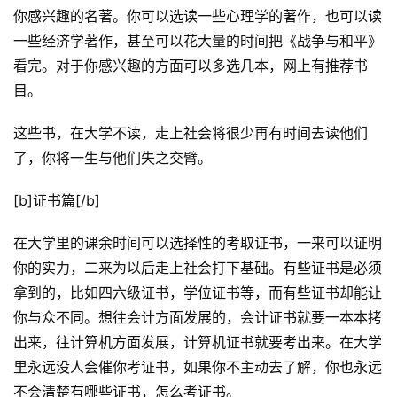
荐
你感兴趣的名著。你可以选读一些心理学的著作，也可以读
&
一些经济学著作，甚至可以花大量的时间把《战争与和平》
工
具
看完。对于你感兴趣的方面可以多选几本，网上有推荐书
目。
关
这些书，在大学不读，走上社会将很少再有时间去读他们
于
&
了，你将一生与他们失之交臂。
留
言
[b]证书篇[/b]
在大学里的课余时间可以选择性的考取证书，一来可以证明
你的实力，二来为以后走上社会打下基础。有些证书是必须
拿到的，比如四六级证书，学位证书等，而有些证书却能让
你与众不同。想往会计方面发展的，会计证书就要一本本拷
出来，往计算机方面发展，计算机证书就要考出来。在大学
里永远没人会催你考证书，如果你不主动去了解，你也永远
不会清楚有哪些证书，怎么考证书。