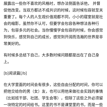
展露出一些你不喜欢的风格时，想办法侧面告诉他， 并督
促他改变。当双方都达不成共识的时候，这时候包容就至关
原
重要了。每个人的人生观价值观都不同，小小的寝室就是社
创
会的缩影，虽然你不认可，但要学会包容各种想法各种行
专
为，包容多元的社会。当你慢慢学会包容的时候，你会感觉
栏
到快乐，感觉到自己的成长，感觉到开阔而浩瀚的世界是非
常美好的。
行
业
有时候多总结下自己，大多数时候问题都是出在了自己身
动
上。
态
[b]阅读篇[/b]
碎
碎
在大学里面的时间会有很多，这些自由分配的时间，你可以
念
把他交给你的男（女）友，也可以用他来做社会实践的事情
（比如班干部、社团、学生会等），但除了这些之外必须留
推
登录
注册
一块特定的时间给书。这里的书不是课堂里的书，而是一些