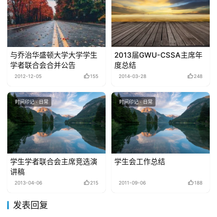
与乔治华盛顿大学大学学生
2013届GWU-CSSA主席年
学者联合会合并公告
度总结
2012-12-05
155
2014-03-28
248
时间印记 · 日常
时间印记 · 日常
学生学者联合会主席竞选演
学生会工作总结
讲稿
2013-04-06
215
2011-09-06
188
发表回复