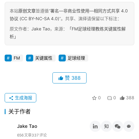
具
本站
原创文章
皆遵循“
署名—非商业性使用—相同方式共享 4.0
协议 (CC BY-NC-SA 4.0)
”。共享、演绎请保留以下标注：
关
原文作者：
Jake Tao
，来源：
「FM足球经理教练关键属性解
于
&
析」
留
言
FM
关键属性
足球经理
赞
388
生成海报
0
0
388
关于作者
Jake Tao
656
文章
337
评论