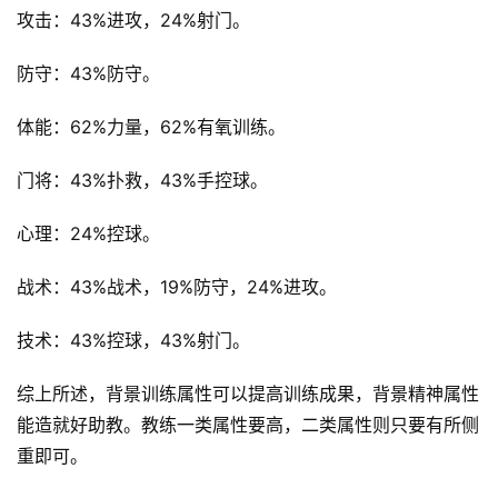
原
攻击：43%进攻，24%射门。
创
专
防守：43%防守。
栏
体能：62%力量，62%有氧训练。
行
业
门将：43%扑救，43%手控球。
动
态
心理：24%控球。
战术：43%战术，19%防守，24%进攻。
碎
碎
技术：43%控球，43%射门。
念
综上所述，背景训练属性可以提高训练成果，背景精神属性
推
登录
注册
能造就好助教。教练一类属性要高，二类属性则只要有所侧
荐
重即可。
&
工