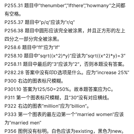
P255.31 题目中”thenumber”,”Ifthere”,”howmany”之间都
创
专
有空格。
栏
P255.37 题目中”p/q”应该为”r/q”
P256.38 题目中圆形应该完全被涂黑，并且正方形的左上
行
四分之一部分完全被涂黑。
业
P258.6 题目中”ff”应为”If”
动
P258.10 题目中”sqrt((x^2)*y)”应该为”sqrt((x^2)*y)=3″
态
P258.11 题目中最后的”3″应该为”2″，否则本题没有答案。
P282.28 答案中没有印D选项是什么。应为”increase 25%”
碎
P300 右边的图表标尺模糊。
碎
P301.10 答案为125/50=250%。故本题答案应为C。
念
P311 第一个图表标尺模糊，且”30″没有对应横线。
推
P322 右边的图表”million”应为”billion”。
登录
注册
荐
P333 第一个图表的最左边第一个”married women”应该
&
为”married men”
工
P356 图例没有标明。白色应该为existing，黑色为new。