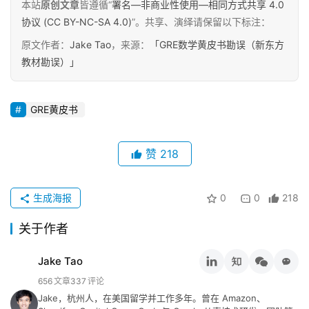
本站
原创文章
皆遵循“
署名—非商业性使用—相同方式共享 4.0
协议 (CC BY-NC-SA 4.0)
”。共享、演绎请保留以下标注：
原文作者：
Jake Tao
，来源：
「GRE数学黄皮书勘误（新东方
教材勘误）」
GRE黄皮书
赞
218
生成海报
0
0
218
关于作者
Jake Tao
656
文章
337
评论
Jake，杭州人，在美国留学并工作多年。曾在 Amazon、