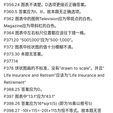
具
P356.24 图表不清楚。D选项更接近正确答案。
P360.5 答案应为I、III，故本题无正确选项。
关
P362 图表中的图例Television应为带斑点的白色，
于
Magazine应为带斜杠的白色。
&
留
P364 图表中左右标尺位置都应该往下错一格。
言
P371.20 “5001,000”应为”500-1,000″。
P372 图表中柱状图的值十分模糊不清。
P373.30 本题无答案。
P377.14
P378 饼状图画的不标准，没有”drawn to scale”。并且”
Life Insurance and Retirem”应该为”Life Insurance and 
Retirement”
P388.25 答案应为D。
P397 图表中”13.1″应为”43.1″
P398.26 答案应为16*sqrt(5) (即为16乘以根号5)
P398.27 -10t+115=-20t+115为恒不等式。故本题无答