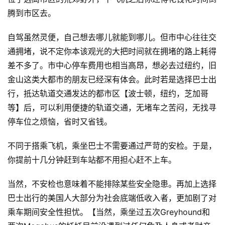
&
腾到市区去。
工
具
自驾虽然灵便，自己想去哪儿就能到哪儿。但市中心往往交
通拥堵，说不定你本该观光的大把时间就在拥堵的路上耗得
关
差不多了。市中心停车费用也相当高昂，想必去过纽约，旧
于
金山这类大都市的朋友已经深有体会。此时若是选择巴士出
&
行，抵达轨道交通发达的都市区【波士顿，纽约，芝加哥
留
等】后，可以利用便捷的轨道交通，无堵车之苦闷，无找寻
言
停车位之烦恼，省时又省钱。
不同于搭乘飞机，乘坐巴士不需要通过严苛的安检。于是，
你提前十几分钟赶到车站都不用担心赶不上车。
当然，不安检也意味着不能排除某些安全隐患。再加上选择
巴士出行的美国人大部分为社会底端低收入者，更加剧了对
乘车期间安全性担忧。【当然，乘坐过五次Greyhound和