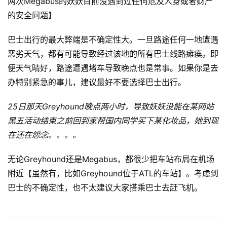
两次Megabus的妖妖目前没遇到过任何危及人身或者财产
的安全问题】
巴士出行的最大弊端是不确定性大。一旦路途任何一地遭遇
恶劣天气，都有可能导致经过该地的所有巴士线路瘫痪。即
便天气晴好，路途遭遇堵车导致晚点也是常事。如果你是去
办特别紧急的事儿，建议最好不要选择巴士出行。
25日那天Greyhound晚点两小时，导致妖妖没能在某网站
黑五活动结束之前回到家帮国内同学买下某化妆品，她到现
在还在怨念。。。。
无论Greyhound还是Megabus，都很少把车站布局在机场
附近【虽然有，比如Greyhound位于ATL的车站】。考虑到
巴士的不确定性，也不太建议大家搭乘巴士去赶飞机。