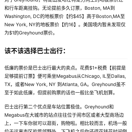
和行车距离挂钩。无论提前多久订票，Boston, MA到
Washington, DC的地板票价【约$45】高于Boston,MA至
原
New York, NY的地板票价【约16】。美国境内暂未发现仅
创
为$1的Greyhound票价。
专
栏
该不该选择巴士出行：
行
业
低廉的票价是巴士出行最大的卖点。花费$1+税费【前提是
动
足够提前订票】便可乘坐Megabus从Chicago, IL至Dallas, 
态
TX，或者New York, NY 到Atlanta, GA。Greyhound虽不
至于如此低廉，但提前购票的话也一般比坐飞机划算。
碎
碎
巴士出行第二个优点是车站位置极佳。Greyhound和
念
Megabus在大城市的站点往往位于闹市区或者大型商场边
上，一下车你就可以逛街，购物啦。相比较而言，机场一般
推
登录
注册
荐
位于远离市区的荒郊野外，下飞机之后你还得花钱花时间倒