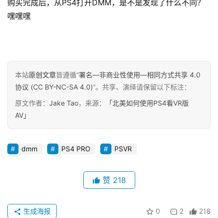
创
购买完成后，从PS4打开DMM，是不是发现了什么不同？
专
嘿嘿嘿
栏
行
业
动
本站
原创文章
皆遵循“
署名—非商业性使用—相同方式共享 4.0
态
协议 (CC BY-NC-SA 4.0)
”。共享、演绎请保留以下标注：
原文作者：
Jake Tao
，来源：
「北美如何使用PS4看VR版
碎
AV」
碎
念
dmm
PS4 PRO
PSVR
推
登录
注册
荐
赞
218
&
工
具
生成海报
0
2
218