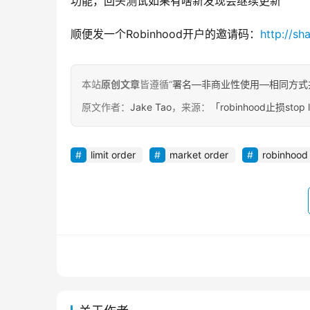
功能，回头测试如果有啥新发现会继续更新
顺便发一个Robinhood开户的邀请码：
http://sh
本站
原创文章
皆遵循“
署名—非商业性使用—相同方式共享 4.
原文作者：
Jake Tao
，来源：
「robinhood止损stop l
limit order
market order
robinhood