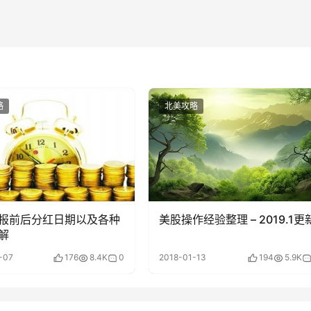
略
北美攻略
报前后分红日期以及各种
美股操作经验整理 – 2019.1更
解
-07
176
8.4K
0
2018-01-13
194
5.9K