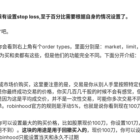
设置stop loss,至于百分比需要根据自身的情况设置了。
”吧。
到右上角有个order types，里面分别是：market，limit
onfuse，因为买和卖都有这些，但是他们的功能完全不同。下面分开介绍：
可以理解成市场价购买，这里要注意的是，交易是你从别人手里按照特定
是你最终成功交易的价格，你买几百几千股的时候不会有感觉，
是因为这是平均成交价，并不是一次性交易，可能你多次交易不
obinhood官方的规则是浮动5%，也就是说你看到现在100
order的，你可以设置最大的购买价格，比如股票现价100刀，你设置101
用不到）。
这块的用途是用于回撤买入的
，现价100刀，你可以
binhood只能设置当天和永久不过期