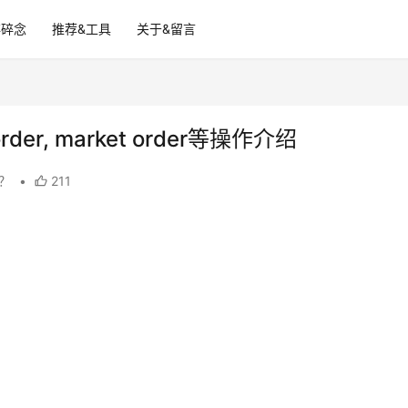
碎碎念
推荐&工具
关于&留言
t order, market order等操作介绍
句？
•
211