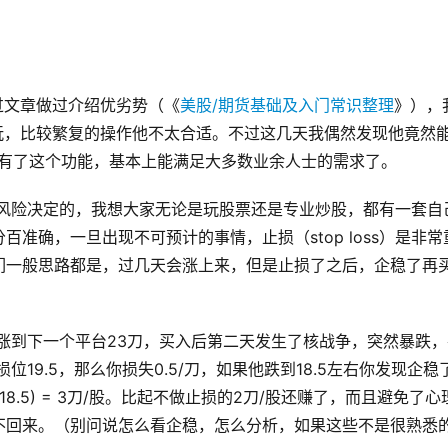
写过文章做过介绍优劣势（《
美股/期货基础及入门常识整理
》），
便玩玩，比较繁复的操作他不太合适。不过这几天我偶然发现他竟然
。其实有了这个功能，基本上能满足大多数业余人士的需求了。
是股市风险决定的，我想大家无论是玩股票还是专业炒股，都有一套自
准确，一旦出现不可预计的事情，止损（stop loss）是非常
们一般思路都是，过几天会涨上来，但是止损了之后，企稳了再
率涨到下一个平台23刀，买入后第二天发生了核战争，突然暴跌，
位19.5，那么你损失0.5/刀，如果他跌到18.5左右你发现企稳
2-18.5) = 3刀/股。比起不做止损的2刀/股还赚了，而且避免了心
不回来。（别问说怎么看企稳，怎么分析，如果这些不是很熟悉