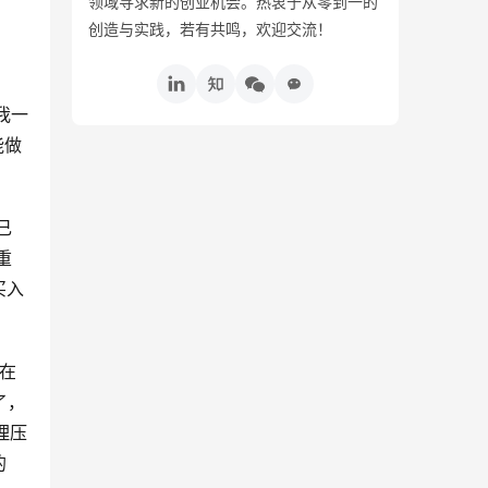
领域寻求新的创业机会。热衷于从零到一的
创造与实践，若有共鸣，欢迎交流！
我一
能做
己
重
买入
在
了，
理压
的