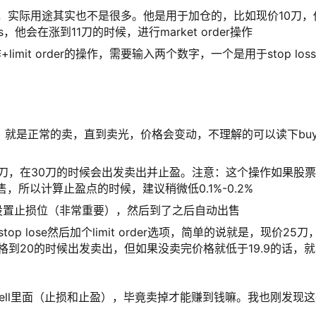
难理解，实际用途其实也不是很多。他是用于加仓的，比如现价10刀，
oss，他会在涨到11刀的时候，进行market order操作
s的操作+limit order的操作，需要输入两个数字，一个是用于stop loss
一个道理，就是正常的卖，直到卖光，价格会变动，不理解的可以读下bu
，设置30刀，在30刀的时候会出发卖出并止盈。注意：这个操作如果股
，所以计算止盈点的时候，建议稍微低0.1%-0.2%
用说了..设置止损位（非常重要），然后到了之后自动出售
置stop lose然后加个limit order选项，简单的说就是，现价25刀
.9，当价格到20的时候出发卖出，但如果没卖完价格就低于19.9的话，
ell里面（止损和止盈），毕竟卖掉才能赚到钱嘛。我也刚发现这