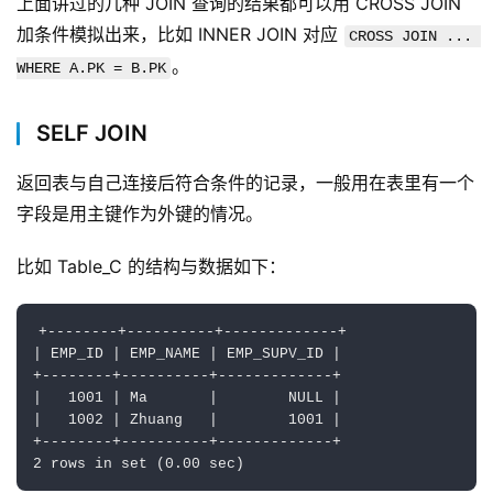
上面讲过的几种 JOIN 查询的结果都可以用 CROSS JOIN 
加条件模拟出来，比如 INNER JOIN 对应 
CROSS JOIN ... 
。
WHERE A.PK = B.PK
SELF JOIN
返回表与自己连接后符合条件的记录，一般用在表里有一个
字段是用主键作为外键的情况。
比如 Table_C 的结构与数据如下：
+--------+----------+-------------+

| EMP_ID | EMP_NAME | EMP_SUPV_ID |

+--------+----------+-------------+

|   1001 | Ma       |        NULL |

|   1002 | Zhuang   |        1001 |

+--------+----------+-------------+
