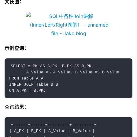
文氏图：
示例查询：
SELECT
A
.
PK
AS
A_PK
,
B
.
PK
AS
B_PK
,
A
.
Value
AS
A_Value
,
B
.
Value
AS
B_Value
FROM
Table_A
A
INNER
JOIN
Table_B
B
ON
A
.
PK
=
B
.
PK
;
查询结果：
+------+------+---------+---------+

| A_PK | B_PK | A_Value | B_Value |
