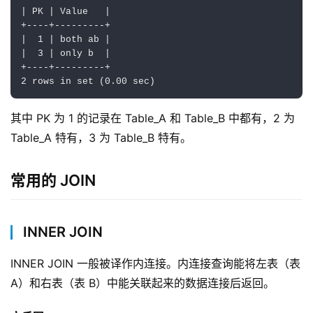
| PK | Value   |

+----+---------+

|  1 | both ab |

|  3 | only b  |

+----+---------+

其中 PK 为 1 的记录在 Table_A 和 Table_B 中都有，2 为 
Table_A 特有，3 为 Table_B 特有。
常用的 JOIN
INNER JOIN
INNER JOIN 一般被译作内连接。内连接查询能将左表（表 
A）和右表（表 B）中能关联起来的数据连接后返回。