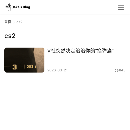
首页
cs2
cs2
原
创
V社突然决定治治你的“换弹癌”
专
栏
2026-03-21
843
行
业
动
态
碎
碎