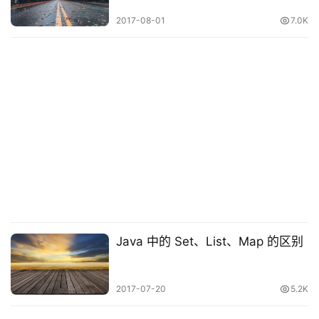
碎
2017-08-01
7.0K
碎
念
推
登录
注册
荐
&
工
具
关
于
&
留
Java 中的 Set、List、Map 的区别
言
2017-07-20
5.2K