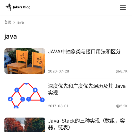
首页
java
java
JAVA中抽象类与接口用法和区分
原
创
2020-07-28
8.7K
专
栏
深度优先和广度优先遍历及其 Java
实现
行
业
2017-08-01
5.2K
动
态
Java-Stack的三种实现（数组，容
器，链表）