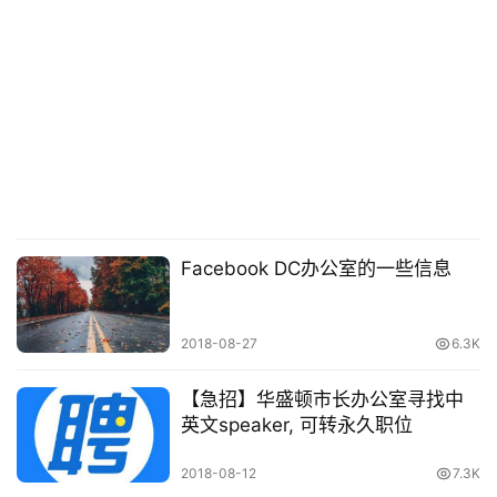
专
栏
行
业
动
态
碎
Facebook DC办公室的一些信息
碎
念
2018-08-27
6.3K
推
登录
注册
荐
【急招】华盛顿市长办公室寻找中
&
英文speaker, 可转永久职位
工
具
2018-08-12
7.3K