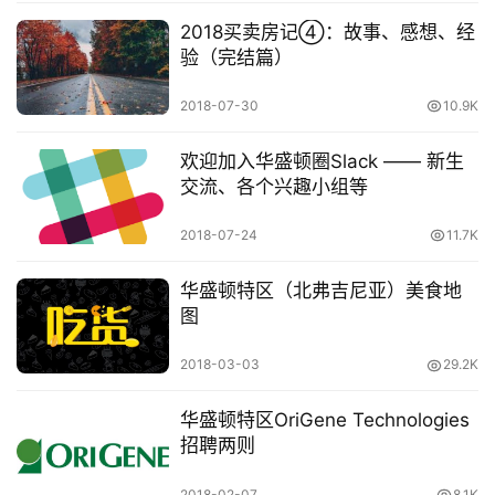
关
2018买卖房记④：故事、感想、经
验（完结篇）
于
&
2018-07-30
10.9K
留
言
欢迎加入华盛顿圈Slack —— 新生
交流、各个兴趣小组等
2018-07-24
11.7K
华盛顿特区（北弗吉尼亚）美食地
图
2018-03-03
29.2K
华盛顿特区OriGene Technologies
招聘两则
2018-02-07
8.1K