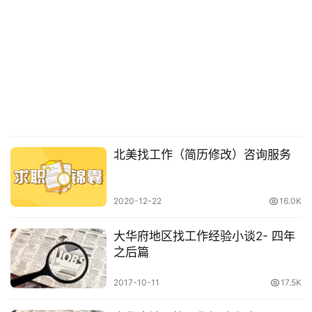
态
碎
碎
念
推
登录
注册
荐
&
北美找工作（简历修改）咨询服务
工
具
2020-12-22
16.0K
关
大华府地区找工作经验小谈2- 四年
于
之后篇
&
留
2017-10-11
17.5K
言