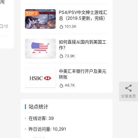
《淘
PS4/PSV中文绅士游戏汇
总（2019.5更新，完结）
12
101.3K
如何直接从国内到美国工
作？
73.9K
中美汇丰银行开户及美元
转账
48.7K
分享本页
站点统计
在线访客:
39
昨日访问量:
10,291