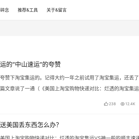
碎碎念
推荐&工具
关于&留言
运的“中山速运”的夸赞
夸赞下淘宝集运的。记得大约一年之前试用了淘宝集运，还丢了
篇文章说了一通（《美国上淘宝购物快递对比：烂透的淘宝集运
丰速递》、《淘宝集运送美国丢东西怎么办？》）。但最近…
238
12.4K
送美国丢东西怎么办？
美国上淘宝购物快递对比：烂透的淘宝集运VS神一般的顺丰速