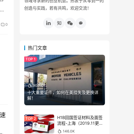
领域寻求新的创业机会。热衷于从零到一的
创造与实践，若有共鸣，欢迎交流！
介
0
热门文章
903.4K
十大重要证件，如何在美挂失及更换详
解！
速
H1B回国签证材料及面签
流程-上海（2019.11更
新）
146.0K