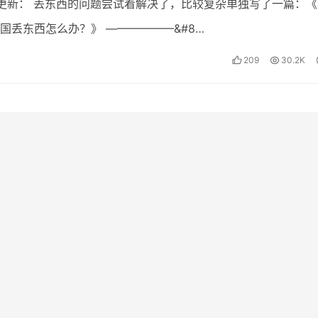
12.10更新： 丢东西的问题尝试着解决了，比较复杂单独写了一篇：
国丢东西怎么办？》 ——————&#8…
209
30.2K