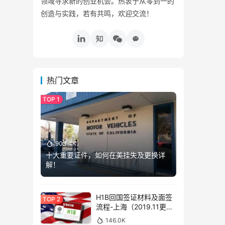
领域寻求新的创业机会。热衷于从零到一的
创造与实践，若有共鸣，欢迎交流！
热门文章
903.4K
十大重要证件，如何在美挂失及更换详
解！
H1B回国签证材料及面签
流程-上海（2019.11更
新）
146.0K