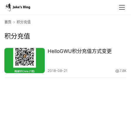
首页
积分充值
积分充值
原
创
HelloGWU积分充值方式变更
专
栏
2018-08-21
7.8K
行
业
动
态
碎
碎