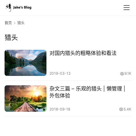
首页
猎头
猎头
原
创
对国内猎头的粗略体验和看法
专
栏
2019-03-13
9.1K
行
杂文三篇 – 乐观的猎头 | 懒管理 |
业
外包体验
动
态
2018-09-18
5.4K
碎
碎