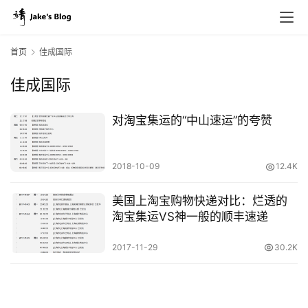
首页
佳成国际
佳成国际
原
创
对淘宝集运的“中山速运”的夸赞
专
栏
2018-10-09
12.4K
行
美国上淘宝购物快递对比：烂透的
业
淘宝集运VS神一般的顺丰速递
动
态
2017-11-29
30.2K
碎
碎