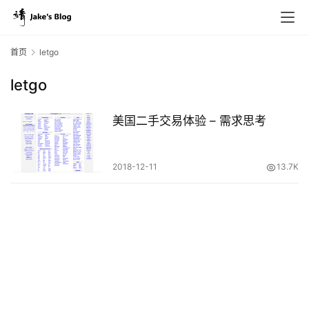
首页
letgo
letgo
原
创
美国二手交易体验 – 需求思考
专
栏
2018-12-11
13.7K
行
业
动
态
碎
碎