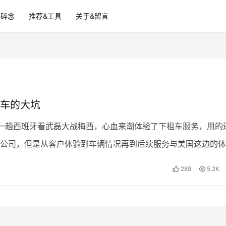
碎碎念
推荐&工具
关于&留言
车的大坑
一趟西班牙看武磊大战梅西，心血来潮体验了下租车服务，用的
公司，但是从客户体验到车辆情况再到后续服务与美国这边的体
，甚至回到美国还收到后续一大笔无名费用，美国客服无法…
289
5.2K