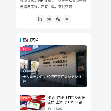
领域寻求新的创业机会。热衷于从零到一的
创造与实践，若有共鸣，欢迎交流！
热门文章
903.4K
十大重要证件，如何在美挂失及更换详
解！
H1B回国签证材料及面签
流程-上海（2019.11更
新）
146.0K