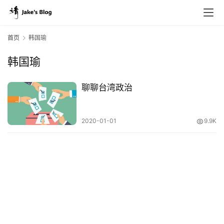
首页
韩国瑜
韩国瑜
原
创
聊聊台湾政治
专
栏
2020-01-01
9.9K
行
业
动
态
碎
碎