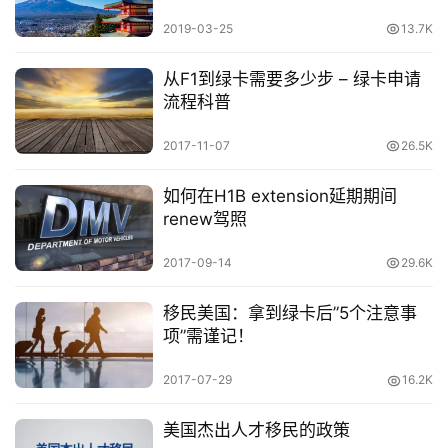
2019-03-25
13.7K
从F1到绿卡需要多少步 – 绿卡申请
流程科普
原
创
2017-11-07
26.5K
专
栏
如何在H1B extension延期期间
renew驾照
行
业
2017-09-14
29.6K
动
态
移民美国：拿到绿卡后”5个注意事
项”需谨记！
碎
2017-07-29
16.2K
碎
念
美国杰出人才移民的政策