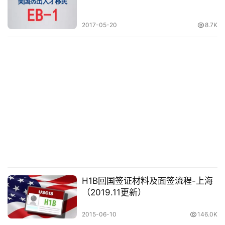
推
登录
注册
荐
2017-05-20
8.7K
&
工
具
关
于
&
留
言
H1B回国签证材料及面签流程-上海
（2019.11更新）
2015-06-10
146.0K