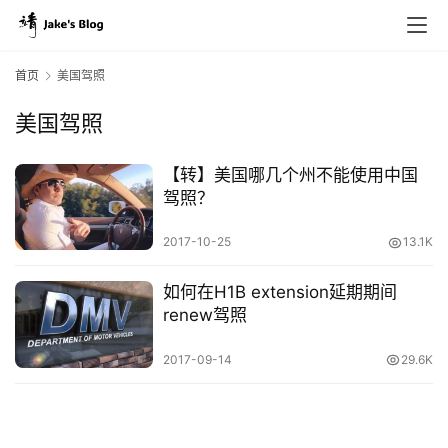
首页
美国驾照
美国驾照
原
创
【转】美国哪几个州不能使用中国
专
驾照？
栏
2017-10-25
13.1K
行
如何在H1B extension延期期间
业
renew驾照
动
态
2017-09-14
29.6K
碎
碎