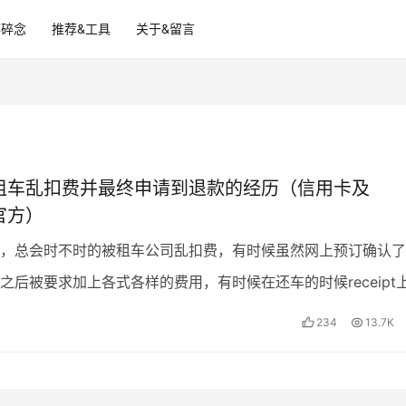
碎碎念
推荐&工具
关于&留言
co租车乱扣费并最终申请到退款的经历（信用卡及
o官方）
，总会时不时的被租车公司乱扣费，有时候虽然网上预订确认了
之后被要求加上各式各样的费用，有时候在还车的时候receipt
名其妙的附加费，甚至在完成交易之后依旧可能出现…
234
13.7K