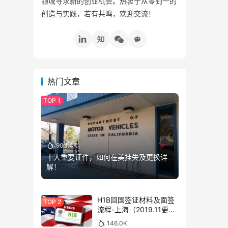
领域寻求新的创业机会。热衷于从零到一的
创造与实践，若有共鸣，欢迎交流！
热门文章
903.4K
十大重要证件，如何在美挂失及更换详
解！
H1B回国签证材料及面签
流程-上海（2019.11更
新）
146.0K