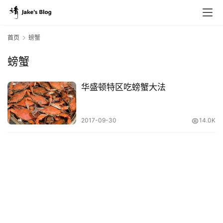
首页
螃蟹
螃蟹
原
创
华盛顿特区吃螃蟹大法
专
栏
2017-09-30
14.0K
行
业
动
态
碎
碎