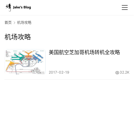
首页
机场攻略
机场攻略
原
创
美国航空芝加哥机场转机全攻略
专
栏
2017-02-19
32.2K
行
业
动
态
碎
碎