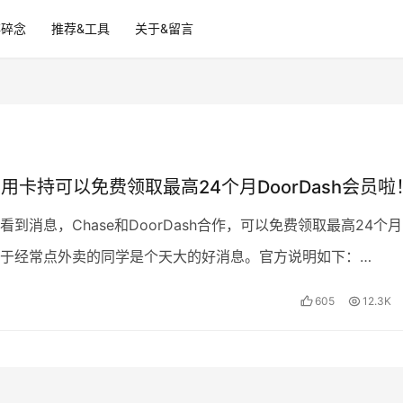
碎碎念
推荐&工具
关于&留言
e信用卡持可以免费领取最高24个月DoorDash会员啦
看到消息，Chase和DoorDash合作，可以免费领取最高24个
于经常点外卖的同学是个天大的好消息。官方说明如下：
elp.doordash.com/con…
605
12.3K