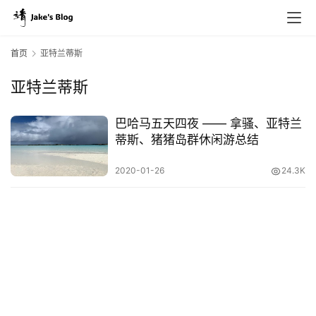
首页
亚特兰蒂斯
亚特兰蒂斯
原
创
巴哈马五天四夜 —— 拿骚、亚特兰
专
蒂斯、猪猪岛群休闲游总结
栏
2020-01-26
24.3K
行
业
动
态
碎
碎