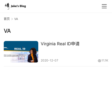
首页
VA
VA
原
创
Virginia Real ID申请
专
栏
2020-12-07
11.1K
行
业
动
态
碎
碎