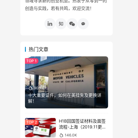
领域寻求新的创业机会。热衷于从零到一的
创造与实践，若有共鸣，欢迎交流！
热门文章
903.4K
十大重要证件，如何在美挂失及更换详
解！
H1B回国签证材料及面签
流程-上海（2019.11更
新）
146.0K