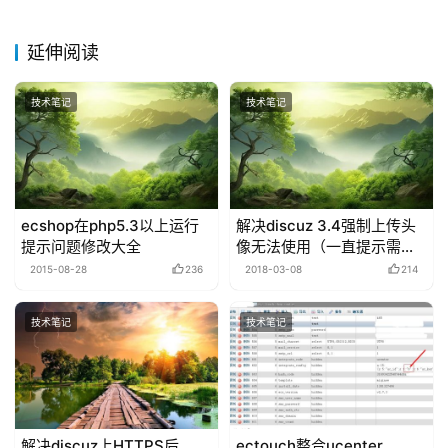
延伸阅读
技术笔记
技术笔记
ecshop在php5.3以上运行
解决discuz 3.4强制上传头
提示问题修改大全
像无法使用（一直提示需要
上传头像）的问题
2015-08-28
236
2018-03-08
214
技术笔记
技术笔记
解决discuz上HTTPS后
ectouch整合ucenter