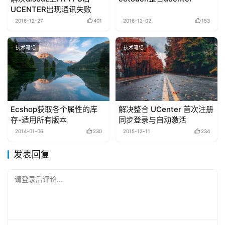
UCENTER出现通讯失败
2016-12-27
401
2016-12-02
153
技术笔记
技术笔记
Ecshop获取各个属性的库
解决整合 UCenter 首次注册
存-适用所有版本
同步登录与自动激活
2014-01-06
230
2015-12-11
234
发表回复
请登录后评论...