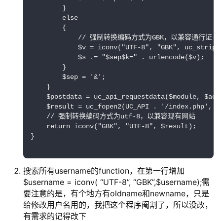
        }

        else

        {

            // 强制转换编码方式为GBK，以兼容通行证

            $v = iconv("UTF-8", "GBK", uc_stripsl
            $s .= "$sep$k=" . urlencode($v);

        }

        $sep = '&';

    }

    $postdata = uc_api_requestdata($module, $acti
    $result = uc_fopen2(UC_API . '/index.php', 5
    // 强制转换编码方式为utf-8，以兼容现有网站

    return iconv("GBK", "UTF-8", $result);

}

搜索所有username的function，在第一行增加
$username = iconv( “UTF-8”, “GBK”,$username);需
要注意的是，有个地方有oldname和newname，只是
给修改用户名用的，我把这个程序阉割了，所以没改，
有需求的记得改下