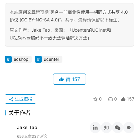
具
本站
原创文章
皆遵循“
署名—非商业性使用—相同方式共享 4.0
协议 (CC BY-NC-SA 4.0)
”。共享、演绎请保留以下标注：
关
于
原文作者：
Jake Tao
，来源：
「Ucenter的UClinet和
&
UC_Server编码不一致无法登陆解决方法」
留
言
ecshop
ucenter
赞
157
生成海报
0
0
157
关于作者
Jake Tao
656
文章
337
评论