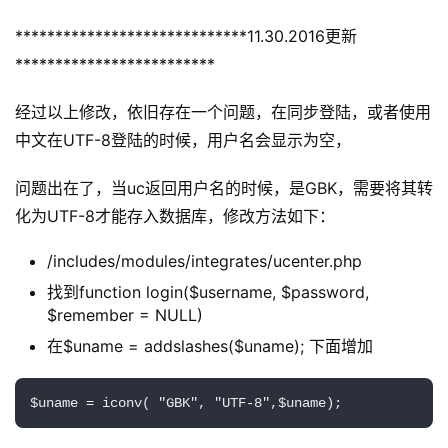
原
创
*****************************11.30.2016更新
专
*************************
栏
经过以上修改，依旧存在一个问题，在同步登陆，或者使用
行
中文在UTF-8登陆的时候，用户名会显示为空，
业
动
问题出在了，当uc返回用户名的时候，是GBK，需要将其转
态
化为UTF-8才能存入数据库，修改方法如下：
/includes/modules/integrates/ucenter.php
碎
碎
找到function login($username, $password,
念
$remember = NULL)
在$uname = addslashes($uname); 下面增加
推
登录
注册
荐
$uname = iconv( "GBK", "UTF-8",$uname);
&
工