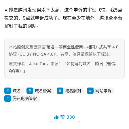
可能是腾讯发现误杀率太高，这个申诉的审理飞快，我5点
原
提交的，9点就申诉成功了。现在至少在墙外，腾讯全平台
创
专
解封了我的网站。
栏
本站
原创文章
皆遵循“
署名—非商业性使用—相同方式共享 4.0
行
协议 (CC BY-NC-SA 4.0)
”。共享、演绎请保留以下标注：
业
动
原文作者：
Jake Tao
，来源：
「如何解封域名 – 腾讯（微信、
态
QQ等）」
碎
域名
域名备案
域名解封
网站申诉
碎
念
腾讯电脑管家
推
赞
330
登录
注册
荐
&