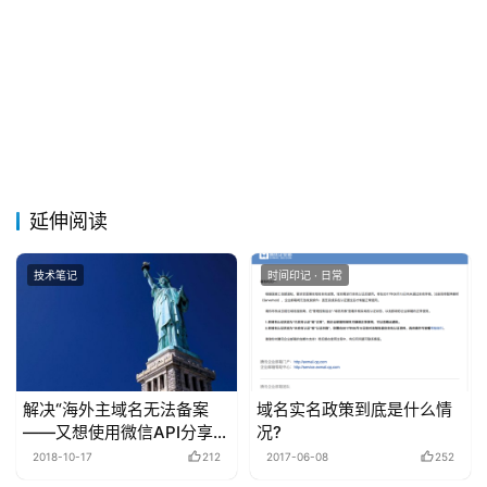
延伸阅读
技术笔记
时间印记 · 日常
解决“海外主域名无法备案
域名实名政策到底是什么情
——又想使用微信API分享”
况?
的办法
2018-10-17
212
2017-06-08
252