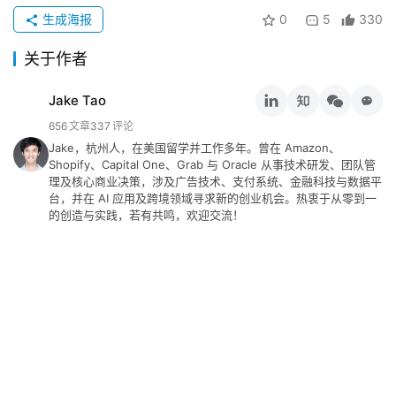
工
生成海报
0
5
330
具
关于作者
关
Jake Tao
于
656
文章
337
评论
&
Jake，杭州人，在美国留学并工作多年。曾在 Amazon、
留
Shopify、Capital One、Grab 与 Oracle 从事技术研发、团队管
言
理及核心商业决策，涉及广告技术、支付系统、金融科技与数据平
台，并在 AI 应用及跨境领域寻求新的创业机会。热衷于从零到一
的创造与实践，若有共鸣，欢迎交流！